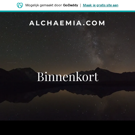
Mogelijk gemaakt door
GoDaddy
|
Maak je gratis site aan
ALCHAEMIA.COM
Binnenkort